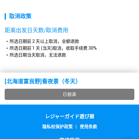
取消政策
距离出发日天数/取消费用
所选日期前 2 天以上取消，全额退款
所选日期前 1 天 (当天)取消，收取手续费 30%
所选日期当天取消，无法退款
[北海道富良野]看夜景（冬天）
已额满
レジャーガイド遊び屋
隐私权保护政策
|
使用条款