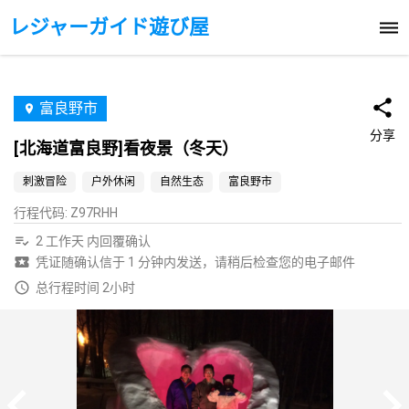
レジャーガイド遊び屋
富良野市
分享
[北海道富良野]看夜景（冬天）
刺激冒险
户外休闲
自然生态
富良野市
行程代码
:
Z97RHH
2 工作天 内回覆确认
凭证随确认信于 1 分钟内发送，请稍后检查您的电子邮件
总行程时间 2小时