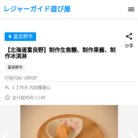
レジャーガイド遊び屋
富良野市
分享
【北海道富良野】制作生焦糖、制作果酱、制
作冰淇淋
富良野市
行程代码
:
UBKI2F
2 工作天 内回覆确认
总行程时间 1小时