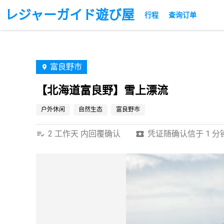
レジャーガイド遊び屋
行程
查询订单
富良野市
【北海道富良野】雪上漂流
户外休闲
自然生态
富良野市
2 工作天 内回覆确认
凭证随确认信于 1 