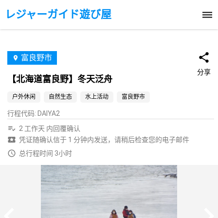
レジャーガイド遊び屋
富良野市
分享
【北海道富良野】冬天泛舟
户外休闲
自然生态
水上活动
富良野市
行程代码
:
DAIYA2
2 工作天 内回覆确认
凭证随确认信于 1 分钟内发送，请稍后检查您的电子邮件
总行程时间 3小时