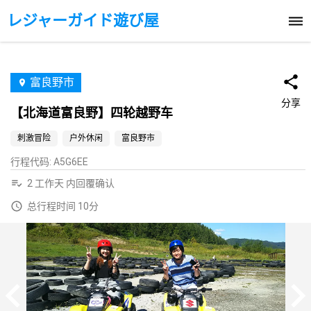
レジャーガイド遊び屋
富良野市
分享
【北海道富良野】四轮越野车
刺激冒险
户外休闲
富良野市
行程代码
:
A5G6EE
2 工作天 内回覆确认
总行程时间 10分