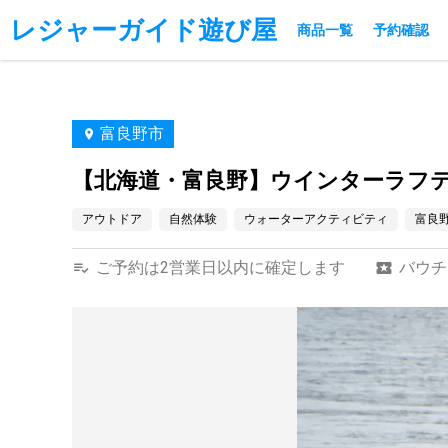
レジャーガイド遊び屋
商品一覧
予約確認
富良野市
【北海道・富良野】ウインターラフ
アウトドア
自然体験
ウォーターアクティビティ
富良
ご予約は2営業日以内に確定します
バウチ