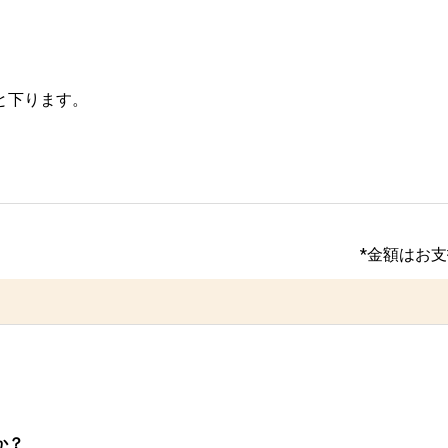
と下ります。
*金額はお
か？