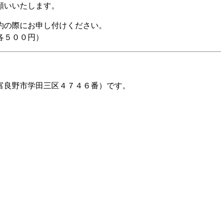
願いいたします。
の際にお申し付けください。

各５００円）
富良野市学田三区４７４６番）です。