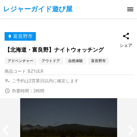
レジャーガイド遊び屋
富良野市
シェア
【北海道・富良野】ナイトウォッチング
アドベンチャー
アウトドア
自然体験
富良野市
商品コード
:
BZ1ULR
ご予約は2営業日以内に確定します
所要時間：2時間