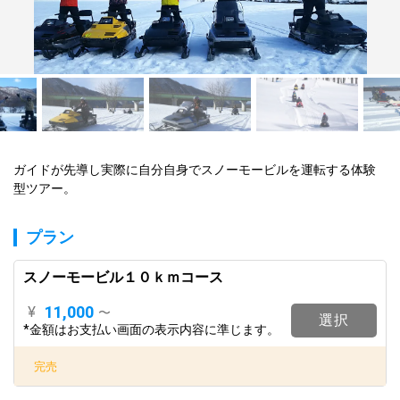
ガイドが先導し実際に自分自身でスノーモービルを運転する体験
型ツアー。
プラン
スノーモービル１０ｋｍコース
11,000
¥
〜
選択
*金額はお支払い画面の表示内容に準じます。
完売